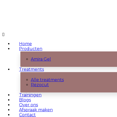
Home
Producten
Amira Gel
Treatments
Alle treatments
Rëzocut
Trainingen
Blogs
Over ons
Afspraak maken
Contact