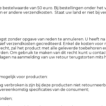
ale bestelwaarde van 50 euro. Bij bestellingen onder he
n er andere verzendkosten. Staat uw land er niet bij ve
vangst zonder opgave van reden te annuleren. U heeft 
usief verzendkosten gecrediteerd. Enkel de kosten voor 
ht, zal het product met alle geleverde toebehoren en – 
n. Om gebruik te maken van dit recht kunt u contact 
agen na aanmelding van uw retour terugstorten mits h
s mogelijk voor producten:
 verbroken is zijn bij deze producten niet retourneerb
overeenkomstig specificaties van de consument;
onden;