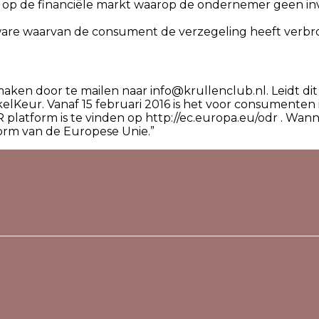
 op de financiële markt waarop de ondernemer geen inv
are waarvan de consument de verzegeling heeft verbr
ken door te mailen naar info@krullenclub.nl. Leidt dit n
elKeur. Vanaf 15 februari 2016 is het voor consumenten
latform is te vinden op http://ec.europa.eu/odr . Wanne
tform van de Europese Unie.”