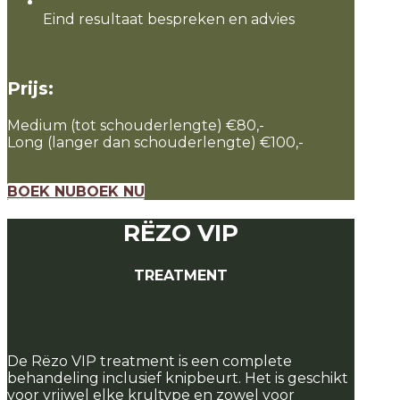
Eind resultaat bespreken en advies
Prijs:
Medium (tot schouderlengte) €80,-
Long (langer dan schouderlengte) €100,-
BOEK NU
BOEK NU
RËZO VIP
TREATMENT
De Rëzo VIP treatment is een complete
behandeling inclusief knipbeurt. Het is geschikt
voor vrijwel elke krultype en zowel voor