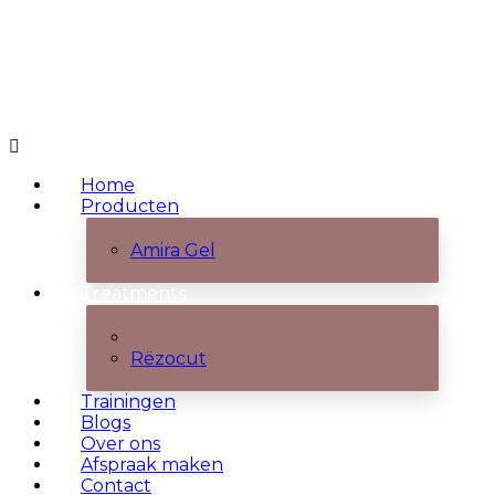
Home
Producten
Amira Gel
Treatments
Alle treatments
Rëzocut
Trainingen
Blogs
Over ons
Afspraak maken
Contact