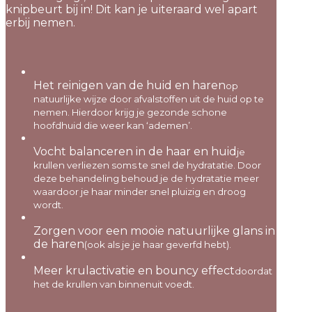
knipbeurt bij in! Dit kan je uiteraard wel apart
erbij nemen.
Het reinigen van de huid en haren
op
natuurlijke wijze door afvalstoffen uit de huid op te
nemen. Hierdoor krijg je gezonde schone
hoofdhuid die weer kan ‘ademen’.
Vocht balanceren in de haar en huid
je
krullen verliezen soms te snel de hydratatie. Door
deze behandeling behoud je de hydratatie meer
waardoor je haar minder snel pluizig en droog
wordt.
Zorgen voor een mooie natuurlijke glans in
de haren
(ook als je je haar geverfd hebt).
Meer krulactivatie en bouncy effect
doordat
het de krullen van binnenuit voedt.