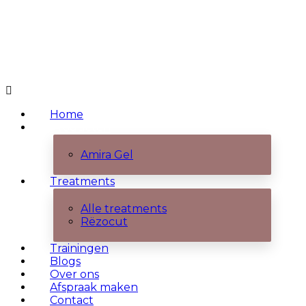
Home
Producten
Amira Gel
Treatments
Alle treatments
Rëzocut
Trainingen
Blogs
Over ons
Afspraak maken
Contact