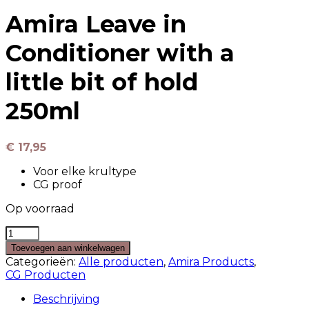
Amira Leave in
Conditioner with a
little bit of hold
250ml
€
17,95
Voor elke krultype
CG proof
Op voorraad
Amira
Leave
Toevoegen aan winkelwagen
in
Categorieën:
Alle producten
,
Amira Products
,
Conditioner
CG Producten
with
a
Beschrijving