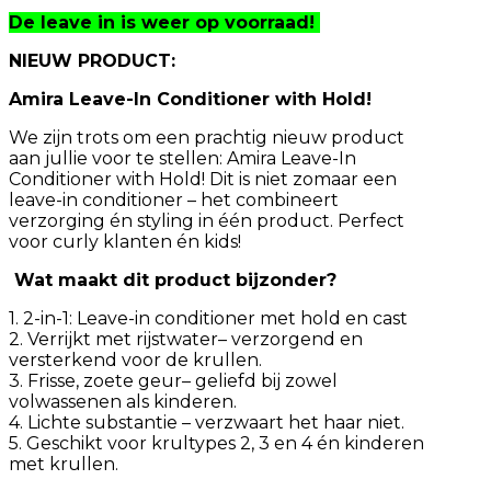
little
De leave in is weer op voorraad!
bit
of
NIEUW PRODUCT:
hold
250ml
Amira Leave-In Conditioner with Hold!
aantal
We zijn trots om een prachtig nieuw product
aan jullie voor te stellen: Amira Leave-In
Conditioner with Hold! Dit is niet zomaar een
leave-in conditioner – het combineert
verzorging én styling in één product. Perfect
voor curly klanten én kids!
Wat maakt dit product bijzonder?
1. 2-in-1: Leave-in conditioner met hold en cast
2. Verrijkt met rijstwater– verzorgend en
versterkend voor de krullen.
3. Frisse, zoete geur– geliefd bij zowel
volwassenen als kinderen.
4. Lichte substantie – verzwaart het haar niet.
5. Geschikt voor krultypes 2, 3 en 4 én kinderen
met krullen.