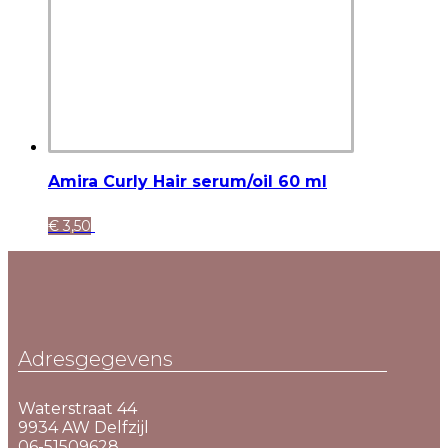
Amira Curly Hair serum/oil 60 ml
€
3,50
Adresgegevens
Waterstraat 44
9934 AW Delfzijl
06-51509628