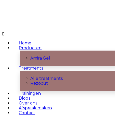
Home
Producten
Amira Gel
Treatments
Alle treatments
Rëzocut
Trainingen
Blogs
Over ons
Afspraak maken
Contact