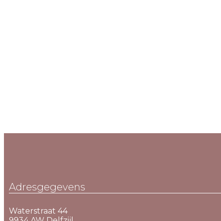
Adresgegevens
Waterstraat 44
9934 AW Delfzijl