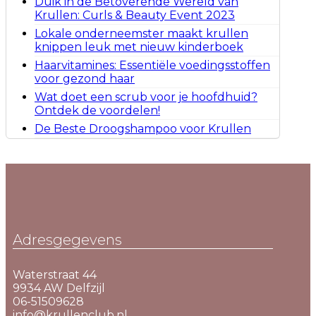
Duik in de Betoverende Wereld van
Krullen: Curls & Beauty Event 2023
Lokale onderneemster maakt krullen
knippen leuk met nieuw kinderboek
Haarvitamines: Essentiële voedingsstoffen
voor gezond haar
Wat doet een scrub voor je hoofdhuid?
Ontdek de voordelen!
De Beste Droogshampoo voor Krullen
Adresgegevens
Waterstraat 44
9934 AW Delfzijl
06-51509628
info@krullenclub.nl