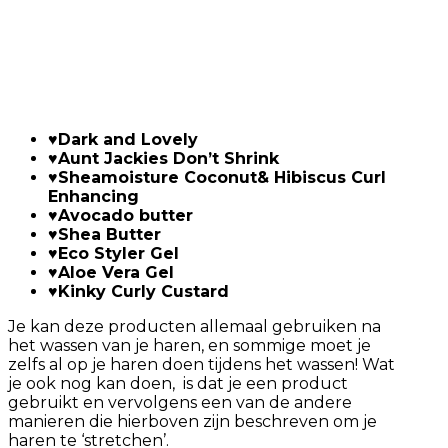
♥
Dark and Lovely
♥
Aunt Jackies Don’t Shrink
♥
Sheamoisture Coconut& Hibiscus Curl
Enhancing
♥Avocado butter
♥
Shea Butter
♥
Eco Styler Gel
♥
Aloe Vera Gel
♥
Kinky Curly Custard
Je kan deze producten allemaal gebruiken na
het wassen van je haren, en sommige moet je
zelfs al op je haren doen tijdens het wassen! Wat
je ook nog kan doen, is dat je een product
gebruikt en vervolgens een van de andere
manieren die hierboven zijn beschreven om je
haren te ‘stretchen’.