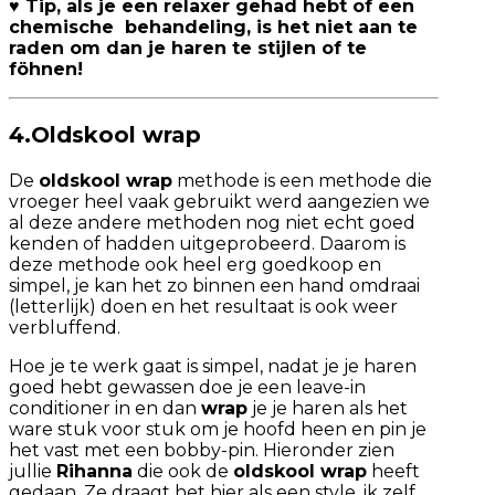
♥ Tip, als je een relaxer gehad hebt of een
chemische behandeling, is het niet aan te
raden om dan je haren te stijlen of te
föhnen!
4.Oldskool wrap
De
oldskool wrap
methode is een methode die
vroeger heel vaak gebruikt werd aangezien we
al deze andere methoden nog niet echt goed
kenden of hadden uitgeprobeerd. Daarom is
deze methode ook heel erg goedkoop en
simpel, je kan het zo binnen een hand omdraai
(letterlijk) doen en het resultaat is ook weer
verbluffend.
Hoe je te werk gaat is simpel, nadat je je haren
goed hebt gewassen doe je een leave-in
conditioner in en dan
wrap
je je haren als het
ware stuk voor stuk om je hoofd heen en pin je
het vast met een bobby-pin. Hieronder zien
jullie
Rihanna
die ook de
oldskool wrap
heeft
gedaan. Ze draagt het hier als een style, ik zelf