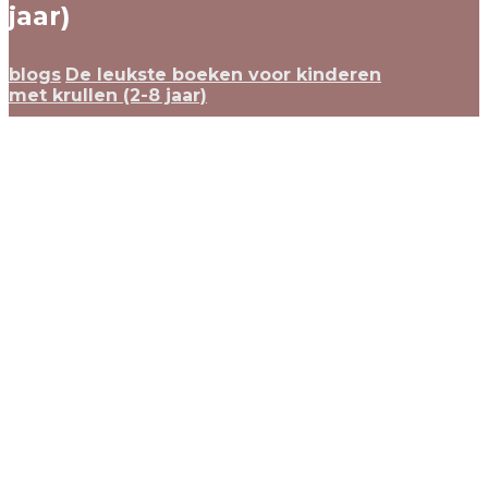
jaar)
blogs
De leukste boeken voor kinderen
met krullen (2-8 jaar)